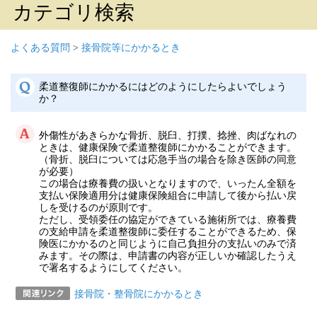
カテゴリ検索
よくある質問
>
接骨院等にかかるとき
柔道整復師にかかるにはどのようにしたらよいでしょう
か？
外傷性があきらかな骨折、脱臼、打撲、捻挫、肉ばなれの
ときは、健康保険で柔道整復師にかかることができます。
（骨折、脱臼については応急手当の場合を除き医師の同意
が必要）
この場合は療養費の扱いとなりますので、いったん全額を
支払い保険適用分は健康保険組合に申請して後から払い戻
しを受けるのが原則です。
ただし、受領委任の協定ができている施術所では、療養費
の支給申請を柔道整復師に委任することができるため、保
険医にかかるのと同じように自己負担分の支払いのみで済
みます。その際は、申請書の内容が正しいか確認したうえ
で署名するようにしてください。
接骨院・整骨院にかかるとき