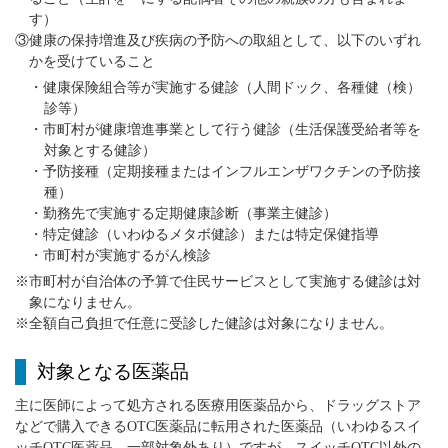
す）
③健康の保持増進及び疾病の予防への取組として、以下のいずれ
かを受けていること
・健康保険組合等が実施する健診（人間ドック、各種健（検）
診等）
・市町村が健康増進事業として行う健診（生活保護受給者等を
対象とする健診）
・予防接種（定期接種またはインフルエンザワクチンの予防接
種）
・勤務先で実施する定期健康診断（事業主健診）
・特定健診（いわゆるメタボ健診）または特定保健指導
・市町村が実施するがん検診
※市町村が自治体の予算で住民サービスとして実施する健診は対
象になりません。
※全額自己負担で任意に受診した健診は対象になりません。
対象となる医薬品
主に医師によって処方される医療用医薬品から、ドラッグストア
などで購入できるOTC医薬品に転用された医薬品（いわゆるスイ
ッチOTC医薬品、一部対象外あり）ですが、スイッチOTC以外の