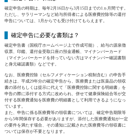
確定申告の時期は、毎年2月16日から3月15日までの1ヵ月間です。
ただし、サラリーマンなど給与所得者による医療費控除等の還付
申告については、1月からでも受け付けてもらえます。
確定申告に必要な書類は？
確定申告書（国税庁ホームページ上で作成可能）、給与の源泉徴
収票、印鑑、還付金受取口座の預金通帳、マイナンバーカード
（マイナンバーカードを持っていない方はマイナンバー確認書類
と身元確認書類）などです。
なお、医療費控除（セルフメディケーション税制含む）の申告手
続きは、平成29年分の確定申告から、医療費または医薬品の領収
書の添付もしくは提示に代えて「医療費控除に関する明細書」を
申告の際に添付する方式に改められ、併せて健康保険組合等が交
付する医療費通知を医療費の明細書として利用できるようになっ
ています。
また、申告に係る医療費等の領収書については、確定申告期限等
から5年間保存する必要がありますが、添付した医療費通知が一定
の要件を満たす場合、その通知に記載された医療費等の領収書に
ついては保存が不要となります。