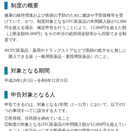
制度の概要
健康の維持増進および疾病の予防のために健診や予防接種等を受
けていて、かつ、制度対象となるOTC医薬品の年間購入額が12,000
円を超える場合、確定申告を行うことにより、12,000円を超えた額
（上限金額88,000円）をその年分の総所得金額等から控除できる制
度です。
※OTC医薬品：薬局やドラッグストアなどで医師の処方せん無しに
購入できる薬（一般用医薬品・要指導医薬品）のこと。
対象となる期間
平成29年1月1日～令和8年12月31日
申告対象となる人
申告できるのは、対象となる1年間（1～12月）において、以下の3
つの事項すべてに該当する人です。
①所得税、住民税を納めていること
②制度の対象となるOTC医薬品の年間購入額が12,000円を超えてい
ること（生計を一にする配偶者その他の親族の分も含まれま