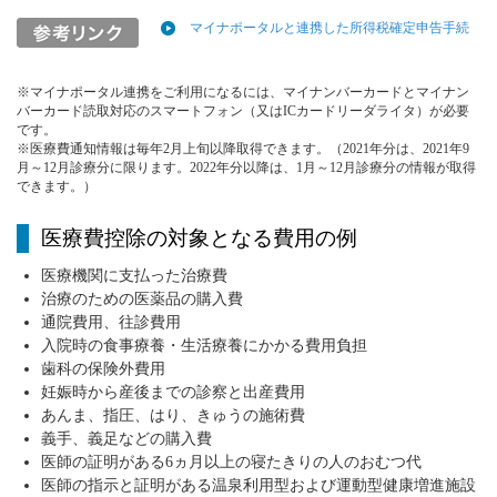
マイナポータルと連携した所得税確定申告手続
※マイナポータル連携をご利用になるには、マイナンバーカードとマイナン
バーカード読取対応のスマートフォン（又はICカードリーダライタ）が必要
です。
※医療費通知情報は毎年2月上旬以降取得できます。（2021年分は、2021年9
月～12月診療分に限ります。2022年分以降は、1月～12月診療分の情報が取得
できます。）
医療費控除の対象となる費用の例
医療機関に支払った治療費
治療のための医薬品の購入費
通院費用、往診費用
入院時の食事療養・生活療養にかかる費用負担
歯科の保険外費用
妊娠時から産後までの診察と出産費用
あんま、指圧、はり、きゅうの施術費
義手、義足などの購入費
医師の証明がある6ヵ月以上の寝たきりの人のおむつ代
医師の指示と証明がある温泉利用型および運動型健康増進施設