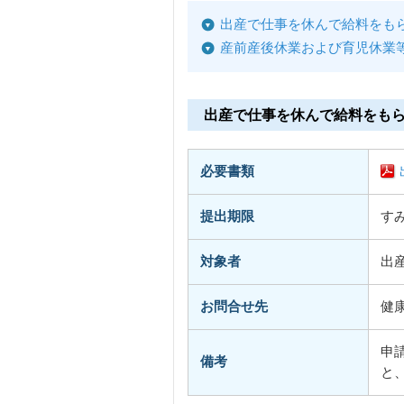
出産で仕事を休んで給料をも
産前産後休業および育児休業
出産で仕事を休んで給料をも
必要書類
提出期限
す
対象者
出
お問合せ先
健
申
備考
と