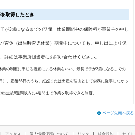
等を取得したとき
子が3歳になるまでの期間、休業期間中の保険料が事業主の申し
パ育休（出生時育児休業）期間中についても、申し出により保
、詳細は事業所担当者にお問い合わせください。
休業の制度に準じる措置による休業をいい、最長で子が3歳になるまでの
8日）、産後56日のうち、妊娠または出産を理由として労務に従事しなかっ
の出生後8週間以内に4週間まで休業を取得できる制度。
ページ先頭へ戻る
アクセス
個人情報保護について
リンク
組合規約
サイト